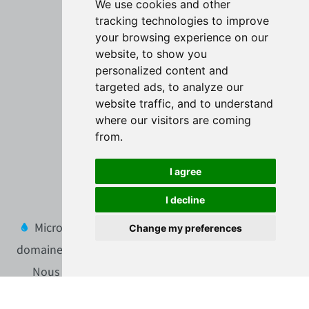
We use cookies and other
tracking technologies to improve
Accueil
your browsing experience on our
Blog
website, to show you
personalized content and
Micro Station
targeted ads, to analyze our
website traffic, and to understand
Fosses toutes eaux
where our visitors are coming
Fabricants
from.
Contact
I agree
Devis
I decline
Micro-Station.be est un site d'information dans le
Change my preferences
domaine de la micro station en belgique et en france.
Nous ne sommes ni revendeurs ni installateurs.
Nous mettons en relation les demandeurs de projets