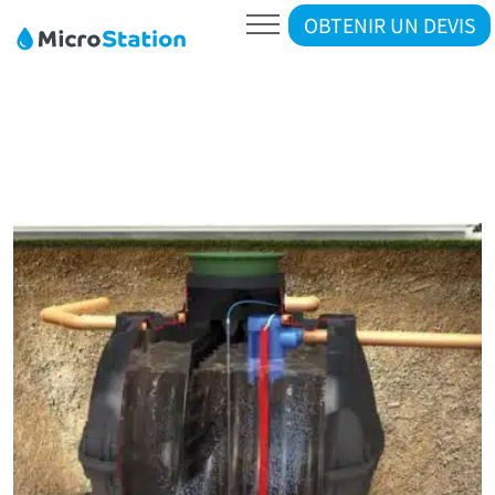
OBTENIR UN DEVIS
Le lit d’épandage
Les filtres à sable
Les filtres compacts
FABRICANTS
ATB
Graf
BLOG